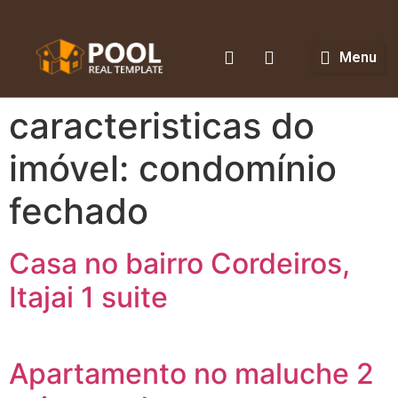
Menu
caracteristicas do
imóvel:
condomínio
fechado
Casa no bairro Cordeiros,
Itajai 1 suite
Apartamento no maluche 2