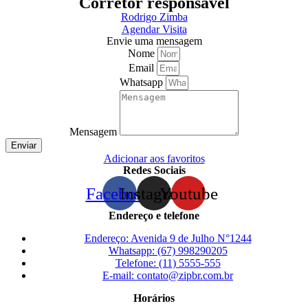
Corretor responsável
Rodrigo Zimba
Agendar Visita
Envie uma mensagem
Nome
Email
Whatsapp
Mensagem
Enviar
Adicionar aos favoritos
Redes Sociais
Facebook
Instagram
Youtube
Endereço e telefone
Endereço: Avenida 9 de Julho N°1244
Whatsapp: (67) 998290205
Telefone: (11) 5555-555
E-mail: contato@zipbr.com.br
Horários