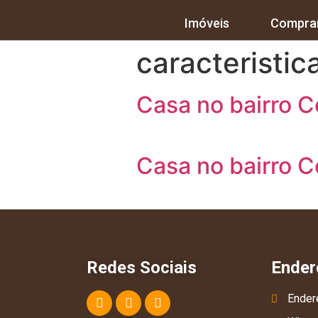
Imóveis
Compra
caracteristic
Casa no bairro Co
Casa no bairro Co
Redes Sociais
Ender
Ender