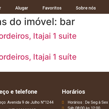
r
Alugar
Favoritos
Sobre nós
as do imóvel:
bar
rdeiros, Itajai 1 suite
rdeiros, Itajai 1 suíte
eço e telefone
Horários
eço: Avenida 9 de Julho N°1244
Horários : De Seg à Sex
Sáb 08:00 às 12:00