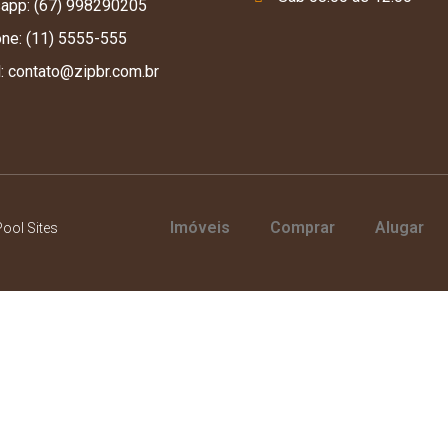
app: (67) 998290205
one: (11) 5555-555
l: contato@zipbr.com.br
Imóveis
Comprar
Alugar
ool Sites