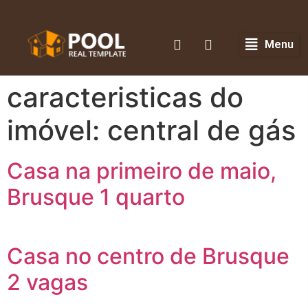
Menu
caracteristicas do
imóvel:
central de gás
Casa na primeiro de maio,
Brusque 1 quarto
Casa no centro de Brusque
2 vagas